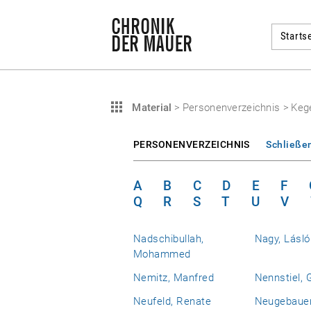
Startse
Material
>
Personenverzeichnis
>
Kege
PERSONENVERZEICHNIS
Schließe
A
B
C
D
E
F
Q
R
S
T
U
V
Nadschibullah,
Nagy, Lásló
Mohammed
Nemitz, Manfred
Nennstiel, 
Neufeld, Renate
Neugebauer