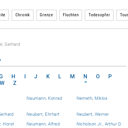
ite
Chronik
Grenze
Fluchten
Todesopfer
Tou
l, Gerhard
n
G
H
I
J
K
L
M
N
O
P
W
Z
Naumann, Konrad
Nemeth, Miklos
Gerhard
Neubert, Ehrhart
Neubert, Werner
, Horst
Neumann, Alfred
Nicholson Jr., Arthur D.