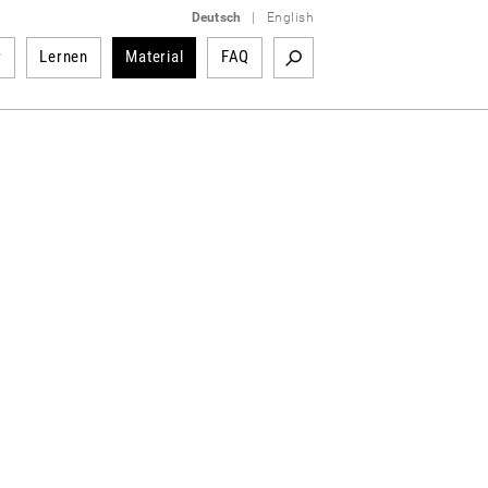
Deutsch
|
English
r
Lernen
Material
FAQ