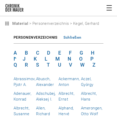
Material
>
Personenverzeichnis
>
Kegel, Gerhard
PERSONENVERZEICHNIS
Schließen
A
B
C
D
E
F
G
H
I
J
K
L
M
N
O
P
Q
R
S
T
U
V
W
Z
Abrassimov,
Abusch,
Ackermann,
Aczel,
Pjotr A.
Alexander
Anton
György
Adenauer,
Adschubej,
Albrecht,
Albrecht,
Konrad
Aleksej I.
Ernst
Hans
Albrecht,
Allen,
Alphand,
Amerongen,
Susanne
Richard
Hervé
Otto Wolf