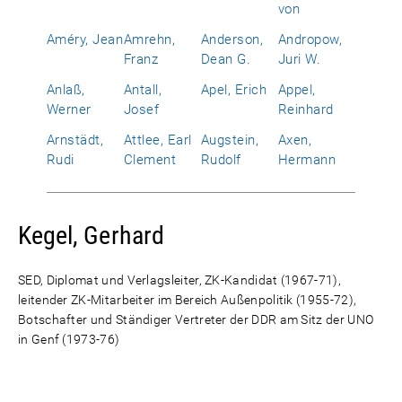
von
Améry, Jean
Amrehn,
Anderson,
Andropow,
Franz
Dean G.
Juri W.
Anlaß,
Antall,
Apel, Erich
Appel,
Werner
Josef
Reinhard
Arnstädt,
Attlee, Earl
Augstein,
Axen,
Rudi
Clement
Rudolf
Hermann
Kegel, Gerhard
SED, Diplomat und Verlagsleiter, ZK-Kandidat (1967-71),
leitender ZK-Mitarbeiter im Bereich Außenpolitik (1955-72),
Botschafter und Ständiger Vertreter der DDR am Sitz der UNO
in Genf (1973-76)