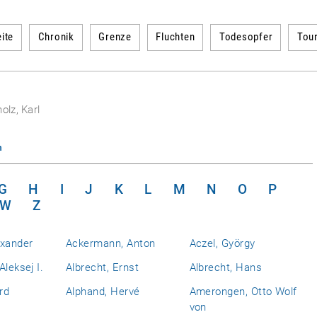
ite
Chronik
Grenze
Fluchten
Todesopfer
Tou
holz, Karl
n
G
H
I
J
K
L
M
N
O
P
W
Z
exander
Ackermann, Anton
Aczel, György
Aleksej I.
Albrecht, Ernst
Albrecht, Hans
rd
Alphand, Hervé
Amerongen, Otto Wolf
von