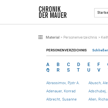
Startse
Material
>
Personenverzeichnis
>
Keil
PERSONENVERZEICHNIS
Schließe
A
B
C
D
E
F
Q
R
S
T
U
V
Abrassimov, Pjotr A.
Abusch, Al
Adenauer, Konrad
Adschubej, 
Albrecht, Susanne
Allen, Richa