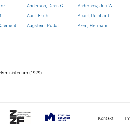
anz
Anderson, Dean G.
Andropow, Juri W.
f
Apel, Erich
Appel, Reinhard
l Clement
Augstein, Rudolf
Axen, Hermann
lsministerium (1979)
Kontakt
I