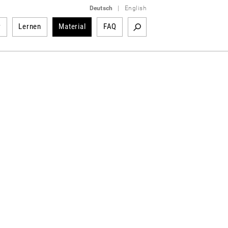
Deutsch
|
English
r
Lernen
Material
FAQ