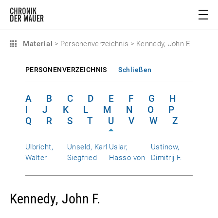
Material
>
Personenverzeichnis
>
Kennedy, John F.
PERSONENVERZEICHNIS
Schließen
A
B
C
D
E
F
G
H
I
J
K
L
M
N
O
P
Q
R
S
T
U
V
W
Z
Ulbricht,
Unseld, Karl
Uslar,
Ustinow,
Walter
Siegfried
Hasso von
Dimitrij F.
Kennedy, John F.