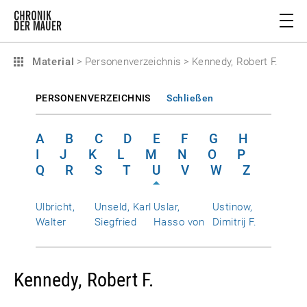
Material
>
Personenverzeichnis
>
Kennedy, Robert F.
PERSONENVERZEICHNIS
Schließen
A
B
C
D
E
F
G
H
I
J
K
L
M
N
O
P
Q
R
S
T
U
V
W
Z
Ulbricht,
Unseld, Karl
Uslar,
Ustinow,
Walter
Siegfried
Hasso von
Dimitrij F.
Kennedy, Robert F.