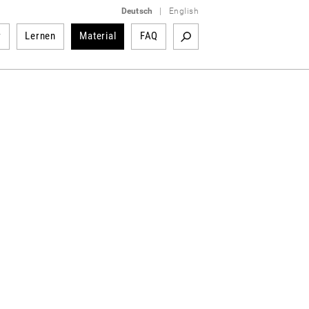
Deutsch
|
English
r
Lernen
Material
FAQ