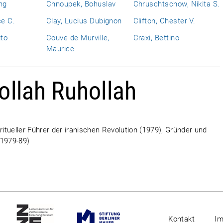
ng
Chnoupek, Bohuslav
Chruschtschow, Nikita S.
ce C.
Clay, Lucius Dubignon
Clifton, Chester V.
ito
Couve de Murville,
Craxi, Bettino
Maurice
ollah Ruhollah
piritueller Führer der iranischen Revolution (1979), Gründer und
(1979-89)
Kontakt
I