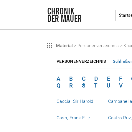
Startse
Material
>
Personenverzeichnis
>
Khom
PERSONENVERZEICHNIS
Schließe
A
B
C
D
E
F
Q
R
S
T
U
V
Caccia, Sir Harold
Campanell
Cash, Frank E. jr.
Castro Ruz,