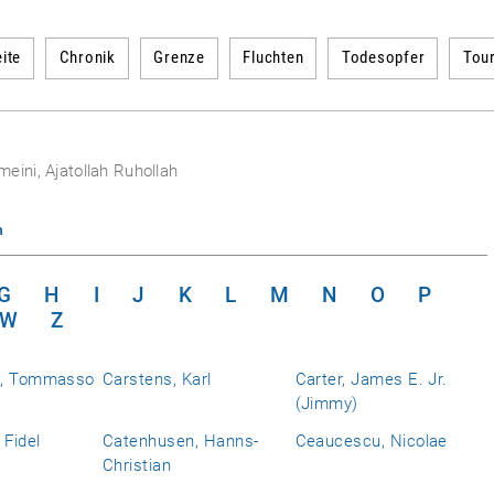
ite
Chronik
Grenze
Fluchten
Todesopfer
Tou
eini, Ajatollah Ruhollah
n
G
H
I
J
K
L
M
N
O
P
W
Z
a, Tommasso
Carstens, Karl
Carter, James E. Jr.
(Jimmy)
 Fidel
Catenhusen, Hanns-
Ceaucescu, Nicolae
Christian