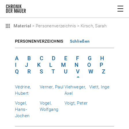
Material
>
Personenverzeichnis
>
Kirsch, Sarah
PERSONENVERZEICHNIS
Schließen
A
B
C
D
E
F
G
H
I
J
K
L
M
N
O
P
Q
R
S
T
U
V
W
Z
Védrine,
Verner, Paul
Viehweger,
Viett, Inge
Hubert
Axel
Vogel,
Vogel,
Voigt, Peter
Hans-
Wolfgang
Jochen