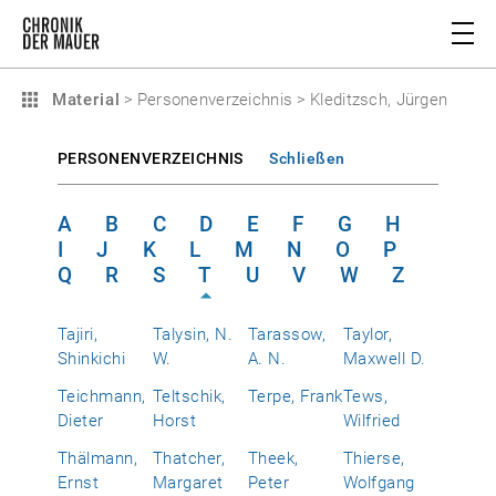
Material
>
Personenverzeichnis
>
Kleditzsch, Jürgen
PERSONENVERZEICHNIS
Schließen
A
B
C
D
E
F
G
H
I
J
K
L
M
N
O
P
Q
R
S
T
U
V
W
Z
Tajiri,
Talysin, N.
Tarassow,
Taylor,
Shinkichi
W.
A. N.
Maxwell D.
Teichmann,
Teltschik,
Terpe, Frank
Tews,
Dieter
Horst
Wilfried
Thälmann,
Thatcher,
Theek,
Thierse,
Ernst
Margaret
Peter
Wolfgang