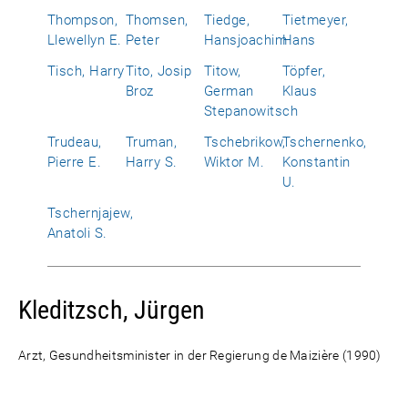
Thompson,
Thomsen,
Tiedge,
Tietmeyer,
Llewellyn E.
Peter
Hansjoachim
Hans
Tisch, Harry
Tito, Josip
Titow,
Töpfer,
Broz
German
Klaus
Stepanowitsch
Trudeau,
Truman,
Tschebrikow,
Tschernenko,
Pierre E.
Harry S.
Wiktor M.
Konstantin
U.
Tschernjajew,
Anatoli S.
Kleditzsch, Jürgen
Arzt, Gesundheitsminister in der Regierung de Maizière (1990)