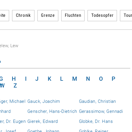
ite
Chronik
Grenze
Fluchten
Todesopfer
Tou
elew, Lew
n
G
H
I
J
K
L
M
N
O
P
W
Z
ger, Michael
Gauck, Joachim
Gaudian, Christian
nhard
Genscher, Hans-Dietrich
Gerassimow, Gennadi
r, Dr. Eugen
Gierek, Edward
Globke, Dr. Hans
r. Josef
Goethe, Johann
Gohlke, Reiner