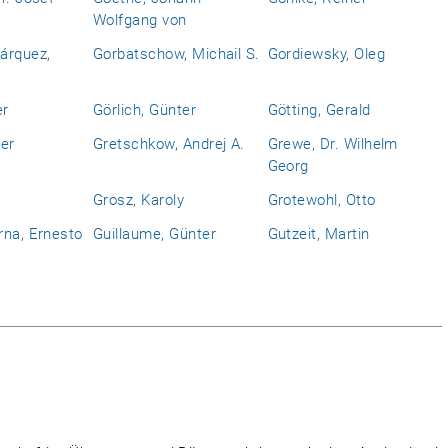
Wolfgang von
árquez,
Gorbatschow, Michail S.
Gordiewsky, Oleg
er
Görlich, Günter
Götting, Gerald
er
Gretschkow, Andrej A.
Grewe, Dr. Wilhelm
Georg
Grosz, Karoly
Grotewohl, Otto
rna, Ernesto
Guillaume, Günter
Gutzeit, Martin