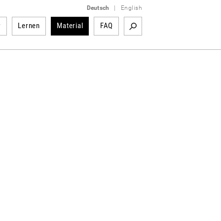
Deutsch
|
English
r
Lernen
Material
FAQ