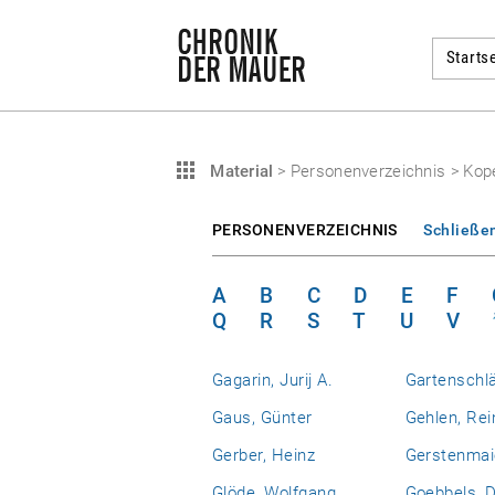
Startse
Material
>
Personenverzeichnis
>
Kop
PERSONENVERZEICHNIS
Schließe
A
B
C
D
E
F
Q
R
S
T
U
V
Gagarin, Jurij A.
Gartenschlä
Gaus, Günter
Gehlen, Rei
Gerber, Heinz
Gerstenmaie
Glöde, Wolfgang
Goebbels, D