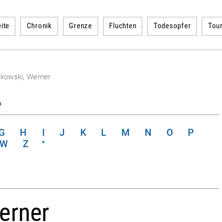
ite
Chronik
Grenze
Fluchten
Todesopfer
Tou
ikowski, Werner
n
G
H
I
J
K
L
M
N
O
P
W
Z
erner