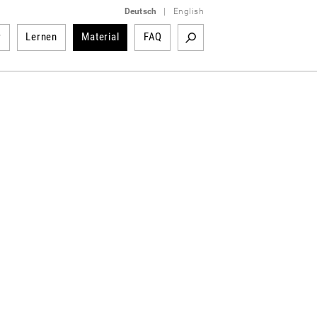
Deutsch
|
English
r
Lernen
Material
FAQ