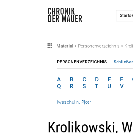
Startse
Material
>
Personenverzeichnis
>
Krol
PERSONENVERZEICHNIS
Schließe
A
B
C
D
E
F
Q
R
S
T
U
V
Iwaschulin, Pjotr
Krolikowski, W