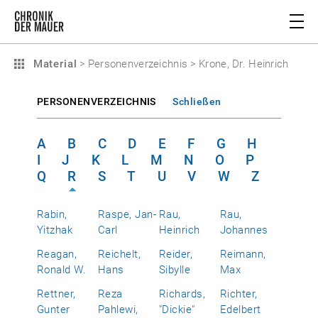
Material
>
Personenverzeichnis
>
Krone, Dr. Heinrich
PERSONENVERZEICHNIS
Schließen
A
B
C
D
E
F
G
H
I
J
K
L
M
N
O
P
Q
R
S
T
U
V
W
Z
Rabin,
Raspe, Jan-
Rau,
Rau,
Yitzhak
Carl
Heinrich
Johannes
Reagan,
Reichelt,
Reider,
Reimann,
Ronald W.
Hans
Sibylle
Max
Rettner,
Reza
Richards,
Richter,
Gunter
Pahlewi,
"Dickie"
Edelbert