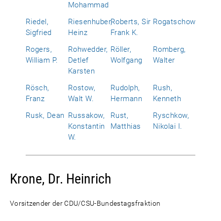
Mohammad
Riedel,
Riesenhuber,
Roberts, Sir
Rogatschow
Sigfried
Heinz
Frank K.
Rogers,
Rohwedder,
Röller,
Romberg,
William P.
Detlef
Wolfgang
Walter
Karsten
Rösch,
Rostow,
Rudolph,
Rush,
Franz
Walt W.
Hermann
Kenneth
Rusk, Dean
Russakow,
Rust,
Ryschkow,
Konstantin
Matthias
Nikolai I.
W.
Krone, Dr. Heinrich
Vorsitzender der CDU/CSU-Bundestagsfraktion