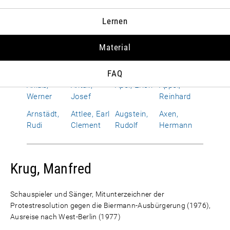
Albrecht,
Allen,
Alphand,
Amerongen,
Lernen
Susanne
Richard
Hervé
Otto Wolf
von
Material
Améry, Jean
Amrehn,
Anderson,
Andropow,
Franz
Dean G.
Juri W.
FAQ
Anlaß,
Antall,
Apel, Erich
Appel,
Werner
Josef
Reinhard
Arnstädt,
Attlee, Earl
Augstein,
Axen,
Rudi
Clement
Rudolf
Hermann
Krug, Manfred
Schauspieler und Sänger, Mitunterzeichner der
Protestresolution gegen die Biermann-Ausbürgerung (1976),
Ausreise nach West-Berlin (1977)