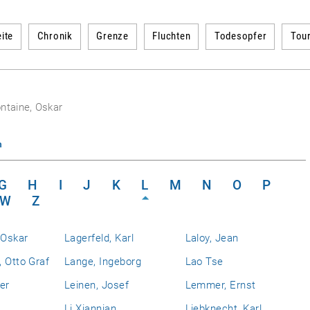
ite
Chronik
Grenze
Fluchten
Todesopfer
Tou
ntaine, Oskar
n
G
H
I
J
K
L
M
N
O
P
W
Z
 Oskar
Lagerfeld, Karl
Laloy, Jean
 Otto Graf
Lange, Ingeborg
Lao Tse
er
Leinen, Josef
Lemmer, Ernst
Li Xiannian
Liebknecht, Karl