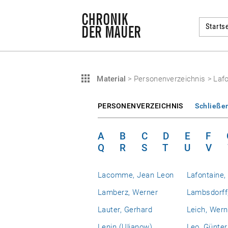
Startse
Material
>
Personenverzeichnis
>
Lafo
PERSONENVERZEICHNIS
Schließe
A
B
C
D
E
F
Q
R
S
T
U
V
Lacomme, Jean Leon
Lafontaine,
Lamberz, Werner
Lambsdorff,
Lauter, Gerhard
Leich, Wern
Lenin (Uljanow),
Leo, Günter