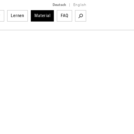
Deutsch
|
English
r
Lernen
Material
FAQ