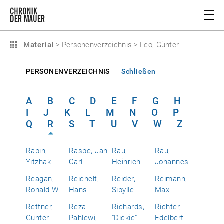
Material
>
Personenverzeichnis
>
Leo, Günter
PERSONENVERZEICHNIS
Schließen
A
B
C
D
E
F
G
H
I
J
K
L
M
N
O
P
Q
R
S
T
U
V
W
Z
Rabin,
Raspe, Jan-
Rau,
Rau,
Yitzhak
Carl
Heinrich
Johannes
Reagan,
Reichelt,
Reider,
Reimann,
Ronald W.
Hans
Sibylle
Max
Rettner,
Reza
Richards,
Richter,
Gunter
Pahlewi,
"Dickie"
Edelbert