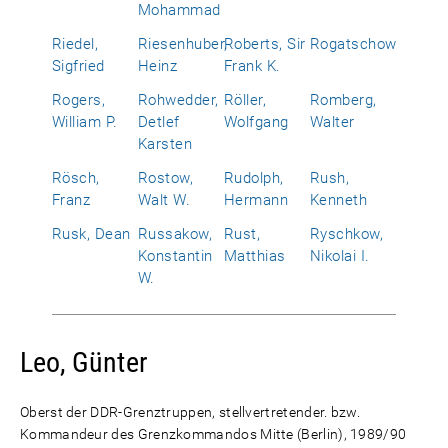
Mohammad
Riedel,
Riesenhuber,
Roberts, Sir
Rogatschow
Sigfried
Heinz
Frank K.
Rogers,
Rohwedder,
Röller,
Romberg,
William P.
Detlef
Wolfgang
Walter
Karsten
Rösch,
Rostow,
Rudolph,
Rush,
Franz
Walt W.
Hermann
Kenneth
Rusk, Dean
Russakow,
Rust,
Ryschkow,
Konstantin
Matthias
Nikolai I.
W.
Leo, Günter
Oberst der DDR-Grenztruppen, stellvertretender. bzw.
Kommandeur des Grenzkommandos Mitte (Berlin), 1989/90