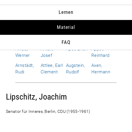
Albrecht,
Allen,
Alphand,
Amerongen,
Lernen
Susanne
Richard
Hervé
Otto Wolf
von
Material
Améry, Jean
Amrehn,
Anderson,
Andropow,
Franz
Dean G.
Juri W.
FAQ
Anlaß,
Antall,
Apel, Erich
Appel,
Werner
Josef
Reinhard
Arnstädt,
Attlee, Earl
Augstein,
Axen,
Rudi
Clement
Rudolf
Hermann
Lipschitz, Joachim
Senator für Inneres, Berlin, CDU (1955-1961)