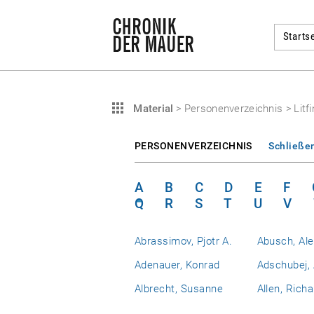
Startse
Material
>
Personenverzeichnis
>
Litf
PERSONENVERZEICHNIS
Schließe
A
B
C
D
E
F
Q
R
S
T
U
V
Abrassimov, Pjotr A.
Abusch, Al
Adenauer, Konrad
Adschubej, 
Albrecht, Susanne
Allen, Richa