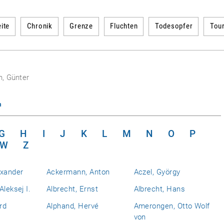
ite
Chronik
Grenze
Fluchten
Todesopfer
Tou
in, Günter
n
G
H
I
J
K
L
M
N
O
P
W
Z
exander
Ackermann, Anton
Aczel, György
Aleksej I.
Albrecht, Ernst
Albrecht, Hans
rd
Alphand, Hervé
Amerongen, Otto Wolf
von