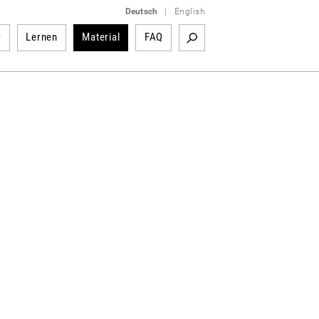
Deutsch
|
English
r
Lernen
Material
FAQ