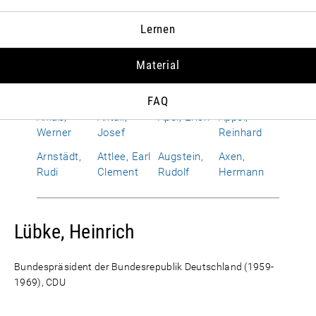
Albrecht,
Allen,
Alphand,
Amerongen,
Lernen
Susanne
Richard
Hervé
Otto Wolf
von
Material
Améry, Jean
Amrehn,
Anderson,
Andropow,
Franz
Dean G.
Juri W.
FAQ
Anlaß,
Antall,
Apel, Erich
Appel,
Werner
Josef
Reinhard
Arnstädt,
Attlee, Earl
Augstein,
Axen,
Rudi
Clement
Rudolf
Hermann
Lübke, Heinrich
Bundespräsident der Bundesrepublik Deutschland (1959-
1969), CDU