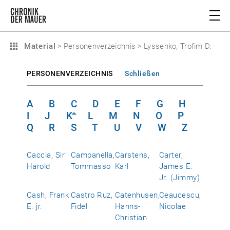
Material
>
Personenverzeichnis
>
Lyssenko, Trofim D.
PERSONENVERZEICHNIS
Schließen
A
B
C
D
E
F
G
H
I
J
K
L
M
N
O
P
Q
R
S
T
U
V
W
Z
Caccia, Sir
Campanella,
Carstens,
Carter,
Harold
Tommasso
Karl
James E.
Jr. (Jimmy)
Cash, Frank
Castro Ruz,
Catenhusen,
Ceaucescu,
E. jr.
Fidel
Hanns-
Nicolae
Christian