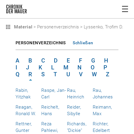
Material
>
Personenverzeichnis
>
Lyssenko, Trofim D.
PERSONENVERZEICHNIS
Schließen
A
B
C
D
E
F
G
H
I
J
K
L
M
N
O
P
Q
R
S
T
U
V
W
Z
Rabin,
Raspe, Jan-
Rau,
Rau,
Yitzhak
Carl
Heinrich
Johannes
Reagan,
Reichelt,
Reider,
Reimann,
Ronald W.
Hans
Sibylle
Max
Rettner,
Reza
Richards,
Richter,
Gunter
Pahlewi,
"Dickie"
Edelbert