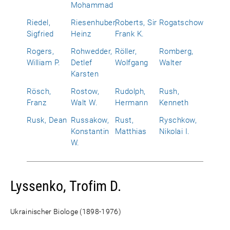
Mohammad
Riedel,
Riesenhuber,
Roberts, Sir
Rogatschow
Sigfried
Heinz
Frank K.
Rogers,
Rohwedder,
Röller,
Romberg,
William P.
Detlef
Wolfgang
Walter
Karsten
Rösch,
Rostow,
Rudolph,
Rush,
Franz
Walt W.
Hermann
Kenneth
Rusk, Dean
Russakow,
Rust,
Ryschkow,
Konstantin
Matthias
Nikolai I.
W.
Lyssenko, Trofim D.
Ukrainischer Biologe (1898-1976)