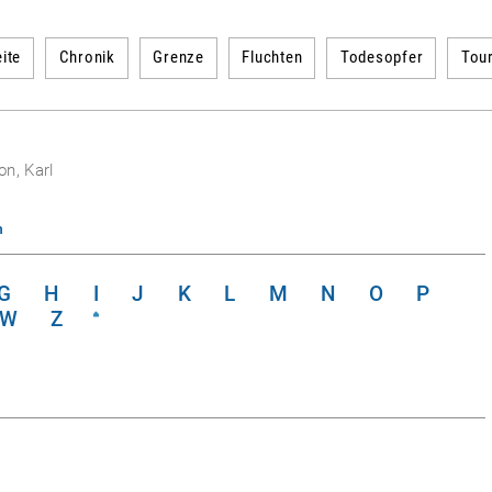
ite
Chronik
Grenze
Fluchten
Todesopfer
Tou
n, Karl
n
G
H
I
J
K
L
M
N
O
P
W
Z