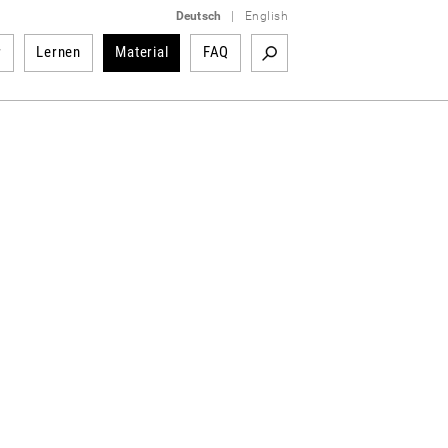
Deutsch
|
English
r
Lernen
Material
FAQ