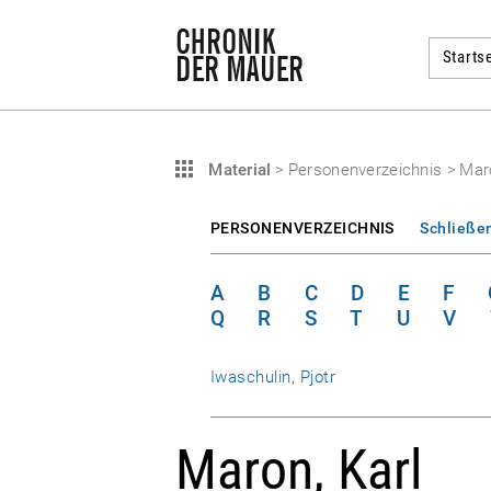
Startse
Material
>
Personenverzeichnis
>
Maro
PERSONENVERZEICHNIS
Schließe
A
B
C
D
E
F
Q
R
S
T
U
V
Iwaschulin, Pjotr
Maron, Karl