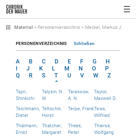
Material
>
Personenverzeichnis
>
Meckel, Markus J.
PERSONENVERZEICHNIS
Schließen
A
B
C
D
E
F
G
H
I
J
K
L
M
N
O
P
Q
R
S
T
U
V
W
Z
Tajiri,
Talysin, N.
Tarassow,
Taylor,
Shinkichi
W.
A. N.
Maxwell D.
Teichmann,
Teltschik,
Terpe, Frank
Tews,
Dieter
Horst
Wilfried
Thälmann,
Thatcher,
Theek,
Thierse,
Ernst
Margaret
Peter
Wolfgang