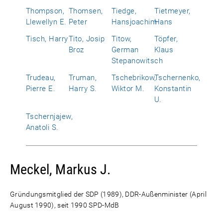
Thompson,
Thomsen,
Tiedge,
Tietmeyer,
Llewellyn E.
Peter
Hansjoachim
Hans
Tisch, Harry
Tito, Josip
Titow,
Töpfer,
Broz
German
Klaus
Stepanowitsch
Trudeau,
Truman,
Tschebrikow,
Tschernenko,
Pierre E.
Harry S.
Wiktor M.
Konstantin
U.
Tschernjajew,
Anatoli S.
Meckel, Markus J.
Gründungsmitglied der SDP (1989), DDR-Außenminister (April
August 1990), seit 1990 SPD-MdB