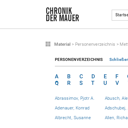
Startse
Material
>
Personenverzeichnis
>
Mett
PERSONENVERZEICHNIS
Schließe
A
B
C
D
E
F
Q
R
S
T
U
V
Abrassimov, Pjotr A.
Abusch, Al
Adenauer, Konrad
Adschubej, 
Albrecht, Susanne
Allen, Richa