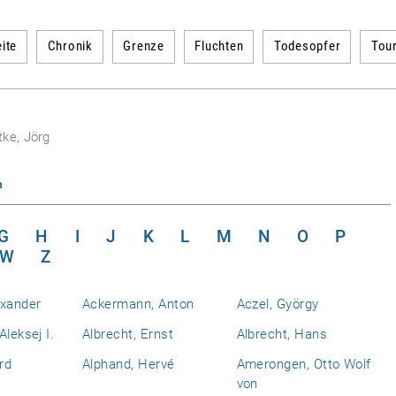
ite
Chronik
Grenze
Fluchten
Todesopfer
Tou
ke, Jörg
n
G
H
I
J
K
L
M
N
O
P
W
Z
exander
Ackermann, Anton
Aczel, György
Aleksej I.
Albrecht, Ernst
Albrecht, Hans
rd
Alphand, Hervé
Amerongen, Otto Wolf
von