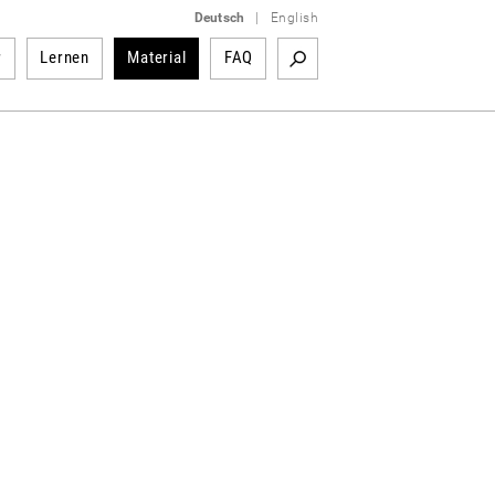
Deutsch
|
English
r
Lernen
Material
FAQ