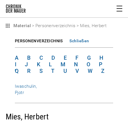
Material
>
Personenverzeichnis
>
Mies, Herbert
PERSONENVERZEICHNIS
Schließen
A
B
C
D
E
F
G
H
I
J
K
L
M
N
O
P
Q
R
S
T
U
V
W
Z
Iwaschulin,
Pjotr
Mies, Herbert