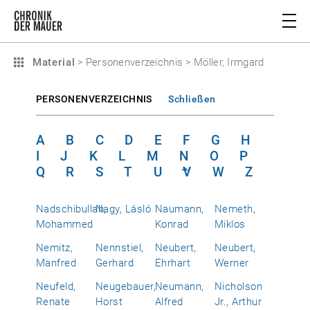
Material
>
Personenverzeichnis
>
Möller, Irmgard
PERSONENVERZEICHNIS
Schließen
A
B
C
D
E
F
G
H
I
J
K
L
M
N
O
P
Q
R
S
T
U
V
W
Z
Nadschibullah,
Nagy, Lásló
Naumann,
Nemeth,
Mohammed
Konrad
Miklos
Nemitz,
Nennstiel,
Neubert,
Neubert,
Manfred
Gerhard
Ehrhart
Werner
Neufeld,
Neugebauer,
Neumann,
Nicholson
Renate
Horst
Alfred
Jr., Arthur