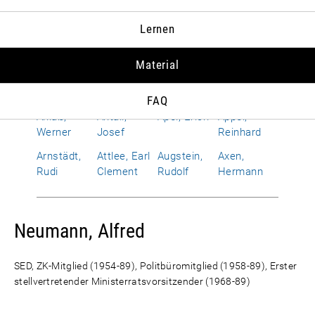
Albrecht,
Allen,
Alphand,
Amerongen,
Lernen
Susanne
Richard
Hervé
Otto Wolf
von
Material
Améry, Jean
Amrehn,
Anderson,
Andropow,
Franz
Dean G.
Juri W.
FAQ
Anlaß,
Antall,
Apel, Erich
Appel,
Werner
Josef
Reinhard
Arnstädt,
Attlee, Earl
Augstein,
Axen,
Rudi
Clement
Rudolf
Hermann
Neumann, Alfred
SED, ZK-Mitglied (1954-89), Politbüromitglied (1958-89), Erster
stellvertretender Ministerratsvorsitzender (1968-89)