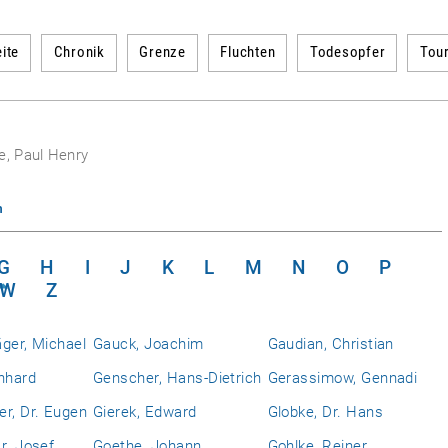
ite
Chronik
Grenze
Fluchten
Todesopfer
Tou
e, Paul Henry
n
G
H
I
J
K
L
M
N
O
P
W
Z
ger, Michael
Gauck, Joachim
Gaudian, Christian
nhard
Genscher, Hans-Dietrich
Gerassimow, Gennadi
r, Dr. Eugen
Gierek, Edward
Globke, Dr. Hans
r. Josef
Goethe, Johann
Gohlke, Reiner