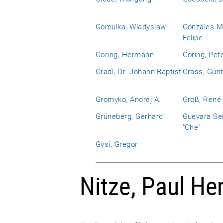
Gomulka, Wladyslaw
Gonzáles M
Felipe
Göring, Hermann
Göring, Pet
Gradl, Dr. Johann Baptist
Grass, Günt
Gromyko, Andrej A.
Groß, René
Grüneberg, Gerhard
Guevara Se
"Che"
Gysi, Gregor
Nitze, Paul He