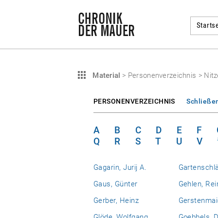
Startse
Material
>
Personenverzeichnis
>
Nitz
PERSONENVERZEICHNIS
Schließe
A
B
C
D
E
F
Q
R
S
T
U
V
Gagarin, Jurij A.
Gartenschlä
Gaus, Günter
Gehlen, Rei
Gerber, Heinz
Gerstenmaie
Glöde, Wolfgang
Goebbels, D