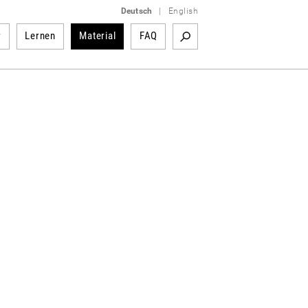
Deutsch
|
English
r
Lernen
Material
FAQ