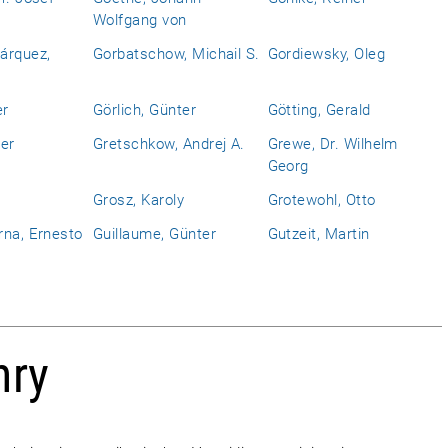
Wolfgang von
árquez,
Gorbatschow, Michail S.
Gordiewsky, Oleg
er
Görlich, Günter
Götting, Gerald
er
Gretschkow, Andrej A.
Grewe, Dr. Wilhelm
Georg
Grosz, Karoly
Grotewohl, Otto
rna, Ernesto
Guillaume, Günter
Gutzeit, Martin
nry