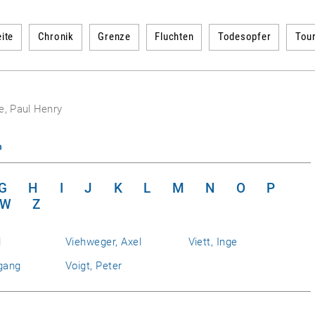
ite
Chronik
Grenze
Fluchten
Todesopfer
Tou
e, Paul Henry
n
G
H
I
J
K
L
M
N
O
P
W
Z
l
Viehweger, Axel
Viett, Inge
gang
Voigt, Peter