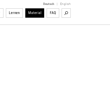
Deutsch
|
English
r
Lernen
Material
FAQ