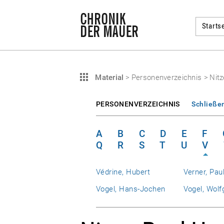
Startse
Material
>
Personenverzeichnis
>
Nitz
PERSONENVERZEICHNIS
Schließe
A
B
C
D
E
F
Q
R
S
T
U
V
Védrine, Hubert
Verner, Pau
Vogel, Hans-Jochen
Vogel, Wolf