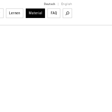
Deutsch
|
English
r
Lernen
Material
FAQ