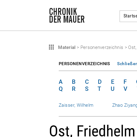
Startse
Material
>
Personenverzeichnis
>
Ost,
PERSONENVERZEICHNIS
Schließe
A
B
C
D
E
F
Q
R
S
T
U
V
Zaisser, Wilhelm
Zhao Ziyan
Ost, Friedhelm