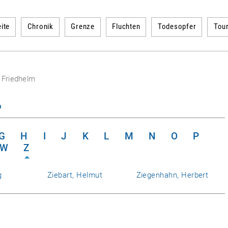
ite
Chronik
Grenze
Fluchten
Todesopfer
Tou
 Friedhelm
n
G
H
I
J
K
L
M
N
O
P
W
Z
g
Ziebart, Helmut
Ziegenhahn, Herbert