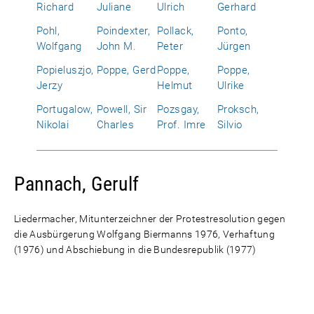
Richard
Juliane
Ulrich
Gerhard
Pohl,
Poindexter,
Pollack,
Ponto,
Wolfgang
John M.
Peter
Jürgen
Popieluszjo,
Poppe, Gerd
Poppe,
Poppe,
Jerzy
Helmut
Ulrike
Portugalow,
Powell, Sir
Pozsgay,
Proksch,
Nikolai
Charles
Prof. Imre
Silvio
Pannach, Gerulf
Liedermacher, Mitunterzeichner der Protestresolution gegen
die Ausbürgerung Wolfgang Biermanns 1976, Verhaftung
(1976) und Abschiebung in die Bundesrepublik (1977)