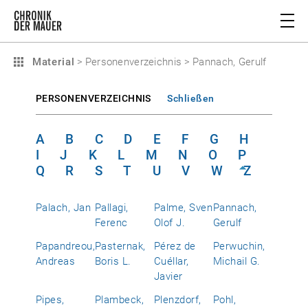
Material
>
Personenverzeichnis
>
Pannach, Gerulf
PERSONENVERZEICHNIS
Schließen
A
B
C
D
E
F
G
H
I
J
K
L
M
N
O
P
Q
R
S
T
U
V
W
Z
Palach, Jan
Pallagi,
Palme, Sven
Pannach,
Ferenc
Olof J.
Gerulf
Papandreou,
Pasternak,
Pérez de
Perwuchin,
Andreas
Boris L.
Cuéllar,
Michail G.
Javier
Pipes,
Plambeck,
Plenzdorf,
Pohl,