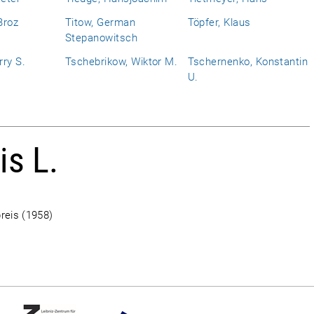
Broz
Titow, German
Töpfer, Klaus
Stepanowitsch
ry S.
Tschebrikow, Wiktor M.
Tschernenko, Konstantin
U.
is L.
preis (1958)