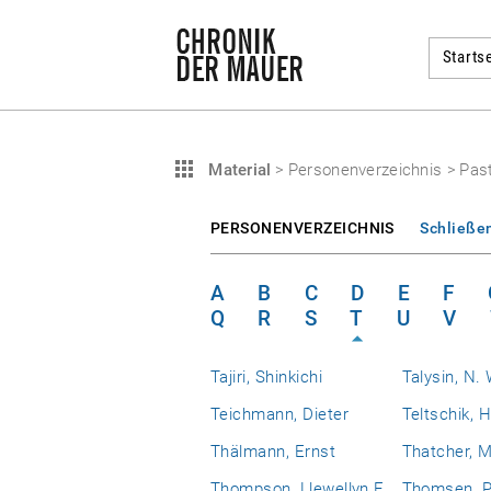
Startse
Material
>
Personenverzeichnis
>
Past
PERSONENVERZEICHNIS
Schließe
A
B
C
D
E
F
Q
R
S
T
U
V
Tajiri, Shinkichi
Talysin, N. 
Teichmann, Dieter
Teltschik, 
Thälmann, Ernst
Thatcher, 
Thompson, Llewellyn E.
Thomsen, P