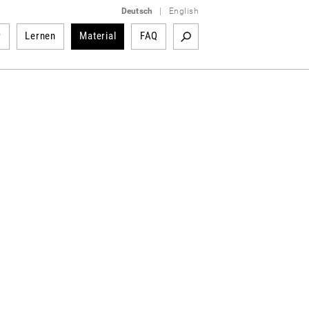
Deutsch
|
English
r
Lernen
Material
FAQ