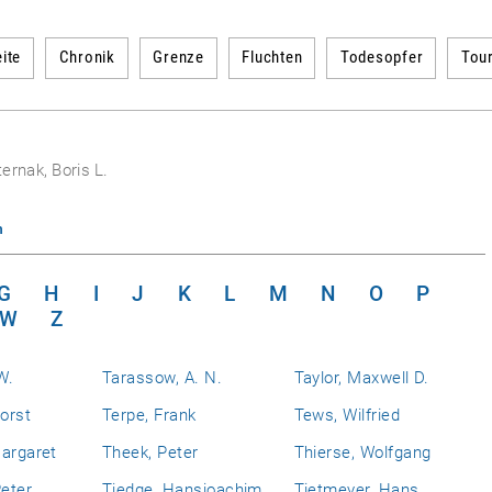
ite
Chronik
Grenze
Fluchten
Todesopfer
Tou
ernak, Boris L.
n
G
H
I
J
K
L
M
N
O
P
W
Z
W.
Tarassow, A. N.
Taylor, Maxwell D.
Horst
Terpe, Frank
Tews, Wilfried
Margaret
Theek, Peter
Thierse, Wolfgang
eter
Tiedge, Hansjoachim
Tietmeyer, Hans