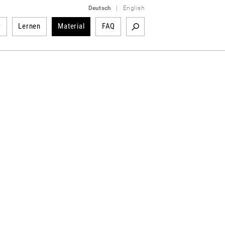
Deutsch
|
English
r
Lernen
Material
FAQ