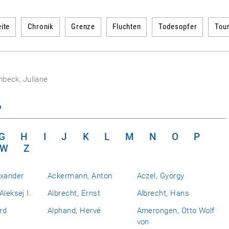
ite
Chronik
Grenze
Fluchten
Todesopfer
Tou
beck, Juliane
n
G
H
I
J
K
L
M
N
O
P
W
Z
exander
Ackermann, Anton
Aczel, György
Aleksej I.
Albrecht, Ernst
Albrecht, Hans
rd
Alphand, Hervé
Amerongen, Otto Wolf
von