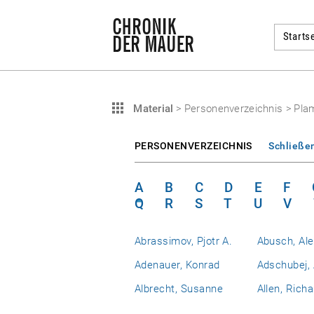
Startse
Material
>
Personenverzeichnis
>
Plam
PERSONENVERZEICHNIS
Schließe
A
B
C
D
E
F
Q
R
S
T
U
V
Abrassimov, Pjotr A.
Abusch, Al
Adenauer, Konrad
Adschubej, 
Albrecht, Susanne
Allen, Richa