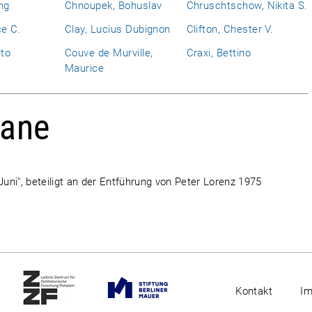
ng
Chnoupek, Bohuslav
Chruschtschow, Nikita S.
ce C.
Clay, Lucius Dubignon
Clifton, Chester V.
ito
Couve de Murville,
Craxi, Bettino
Maurice
iane
Juni", beteiligt an der Entführung von Peter Lorenz 1975
Kontakt
I