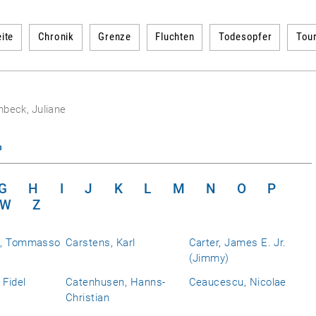
ite
Chronik
Grenze
Fluchten
Todesopfer
Tou
beck, Juliane
n
G
H
I
J
K
L
M
N
O
P
W
Z
a, Tommasso
Carstens, Karl
Carter, James E. Jr.
(Jimmy)
 Fidel
Catenhusen, Hanns-
Ceaucescu, Nicolae
Christian