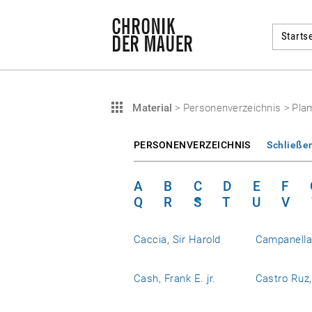
Startse
Material
>
Personenverzeichnis
>
Plam
PERSONENVERZEICHNIS
Schließe
A
B
C
D
E
F
Q
R
S
T
U
V
Caccia, Sir Harold
Campanell
Cash, Frank E. jr.
Castro Ruz,