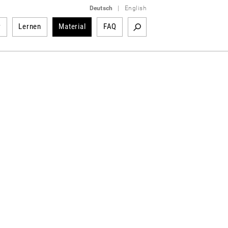
Deutsch
|
English
r
Lernen
Material
FAQ