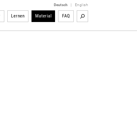
Deutsch
|
English
r
Lernen
Material
FAQ