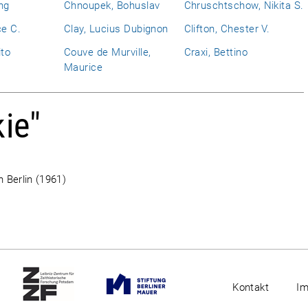
ng
Chnoupek, Bohuslav
Chruschtschow, Nikita S.
ce C.
Clay, Lucius Dubignon
Clifton, Chester V.
ito
Couve de Murville,
Craxi, Bettino
Maurice
kie"
in Berlin (1961)
Kontakt
I