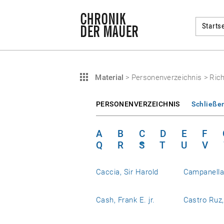
Startse
Material
>
Personenverzeichnis
>
Rich
PERSONENVERZEICHNIS
Schließe
A
B
C
D
E
F
Q
R
S
T
U
V
Caccia, Sir Harold
Campanell
Cash, Frank E. jr.
Castro Ruz,