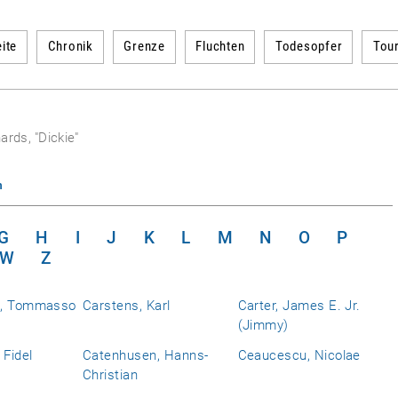
ite
Chronik
Grenze
Fluchten
Todesopfer
Tou
ards, "Dickie"
n
G
H
I
J
K
L
M
N
O
P
W
Z
a, Tommasso
Carstens, Karl
Carter, James E. Jr.
(Jimmy)
 Fidel
Catenhusen, Hanns-
Ceaucescu, Nicolae
Christian