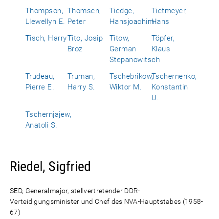
Thompson,
Thomsen,
Tiedge,
Tietmeyer,
Llewellyn E.
Peter
Hansjoachim
Hans
Tisch, Harry
Tito, Josip
Titow,
Töpfer,
Broz
German
Klaus
Stepanowitsch
Trudeau,
Truman,
Tschebrikow,
Tschernenko,
Pierre E.
Harry S.
Wiktor M.
Konstantin
U.
Tschernjajew,
Anatoli S.
Riedel, Sigfried
SED, Generalmajor, stellvertretender DDR-
Verteidigungsminister und Chef des NVA-Hauptstabes (1958-
67)