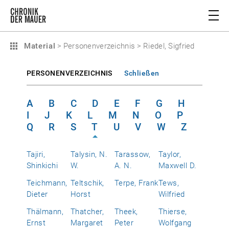
Material
>
Personenverzeichnis
>
Riedel, Sigfried
PERSONENVERZEICHNIS
Schließen
A
B
C
D
E
F
G
H
I
J
K
L
M
N
O
P
Q
R
S
T
U
V
W
Z
Tajiri,
Talysin, N.
Tarassow,
Taylor,
Shinkichi
W.
A. N.
Maxwell D.
Teichmann,
Teltschik,
Terpe, Frank
Tews,
Dieter
Horst
Wilfried
Thälmann,
Thatcher,
Theek,
Thierse,
Ernst
Margaret
Peter
Wolfgang