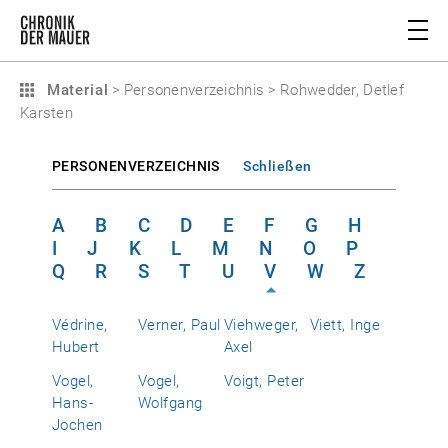
Material
>
Personenverzeichnis
>
Rohwedder, Detlef
Karsten
PERSONENVERZEICHNIS
Schließen
A
B
C
D
E
F
G
H
I
J
K
L
M
N
O
P
Q
R
S
T
U
V
W
Z
Védrine,
Verner, Paul
Viehweger,
Viett, Inge
Hubert
Axel
Vogel,
Vogel,
Voigt, Peter
Hans-
Wolfgang
Jochen