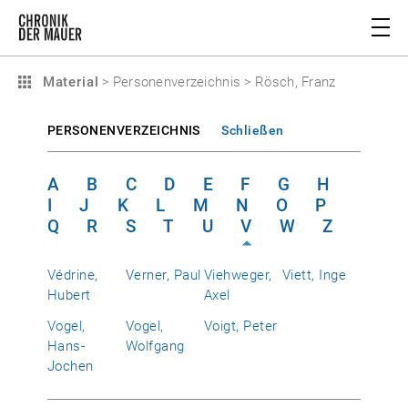
Material
>
Personenverzeichnis
>
Rösch, Franz
PERSONENVERZEICHNIS
Schließen
A
B
C
D
E
F
G
H
I
J
K
L
M
N
O
P
Q
R
S
T
U
V
W
Z
Védrine,
Verner, Paul
Viehweger,
Viett, Inge
Hubert
Axel
Vogel,
Vogel,
Voigt, Peter
Hans-
Wolfgang
Jochen