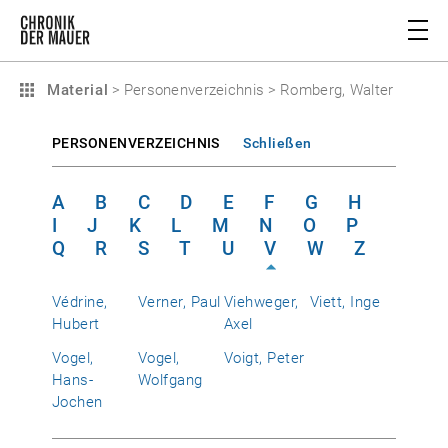
Material
>
Personenverzeichnis
>
Romberg, Walter
PERSONENVERZEICHNIS
Schließen
A
B
C
D
E
F
G
H
I
J
K
L
M
N
O
P
Q
R
S
T
U
V
W
Z
Védrine,
Verner, Paul
Viehweger,
Viett, Inge
Hubert
Axel
Vogel,
Vogel,
Voigt, Peter
Hans-
Wolfgang
Jochen