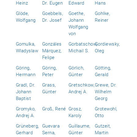
Heinz
Dr. Eugen
Edward
Hans
Glöde,
Goebbels,
Goethe,
Gohlke,
Wolfgang
Dr. Josef
Johann
Reiner
Wolfgang
von
Gomulka,
Gonzáles
Gorbatschow,
Gordiewsky,
Wladyslaw
Márquez,
Michail S.
Oleg
Felipe
Göring,
Göring,
Görlich,
Götting,
Hermann
Peter
Günter
Gerald
Gradl, Dr.
Grass,
Gretschkow,
Grewe, Dr.
Johann
Günter
Andrej A.
Wilhelm
Baptist
Georg
Gromyko,
Groß, René
Grosz,
Grotewohl,
Andrej A.
Karoly
Otto
Grüneberg,
Guevara
Guillaume,
Gutzeit,
Gerhard
Serna,
Günter
Martin