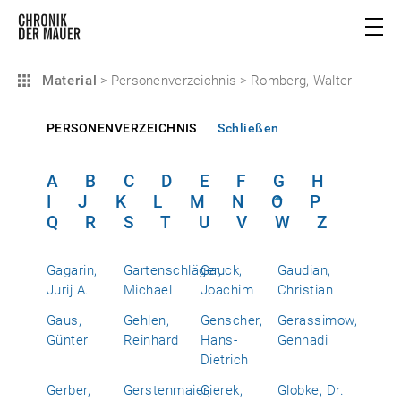
Material
>
Personenverzeichnis
>
Romberg, Walter
PERSONENVERZEICHNIS
Schließen
A
B
C
D
E
F
G
H
I
J
K
L
M
N
O
P
Q
R
S
T
U
V
W
Z
Gagarin,
Gartenschläger,
Gauck,
Gaudian,
Jurij A.
Michael
Joachim
Christian
Gaus,
Gehlen,
Genscher,
Gerassimow,
Günter
Reinhard
Hans-
Gennadi
Dietrich
Gerber,
Gerstenmaier,
Gierek,
Globke, Dr.