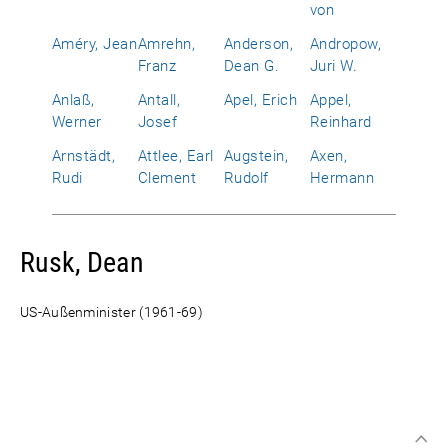
von
Améry, Jean
Amrehn,
Anderson,
Andropow,
Franz
Dean G.
Juri W.
Anlaß,
Antall,
Apel, Erich
Appel,
Werner
Josef
Reinhard
Arnstädt,
Attlee, Earl
Augstein,
Axen,
Rudi
Clement
Rudolf
Hermann
Rusk, Dean
US-Außenminister (1961-69)