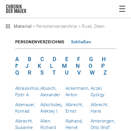
Material
>
Personenverzeichnis
>
Rusk, Dean
PERSONENVERZEICHNIS
Schließen
A
B
C
D
E
F
G
H
I
J
K
L
M
N
O
P
Q
R
S
T
U
V
W
Z
Abrassimov,
Abusch,
Ackermann,
Aczel,
Pjotr A.
Alexander
Anton
György
Adenauer,
Adschubej,
Albrecht,
Albrecht,
Konrad
Aleksej I.
Ernst
Hans
Albrecht,
Allen,
Alphand,
Amerongen,
Susanne
Richard
Hervé
Otto Wolf