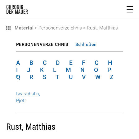
Material
>
Personenverzeichnis
>
Rust, Matthias
PERSONENVERZEICHNIS
Schließen
A
B
C
D
E
F
G
H
I
J
K
L
M
N
O
P
Q
R
S
T
U
V
W
Z
Iwaschulin,
Pjotr
Rust, Matthias