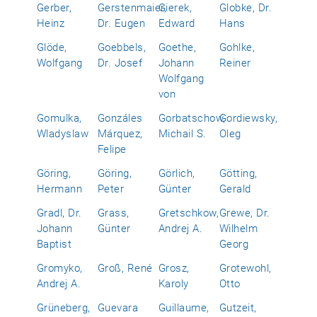
Gerber,
Gerstenmaier,
Gierek,
Globke, Dr.
Heinz
Dr. Eugen
Edward
Hans
Glöde,
Goebbels,
Goethe,
Gohlke,
Wolfgang
Dr. Josef
Johann
Reiner
Wolfgang
von
Gomulka,
Gonzáles
Gorbatschow,
Gordiewsky,
Wladyslaw
Márquez,
Michail S.
Oleg
Felipe
Göring,
Göring,
Görlich,
Götting,
Hermann
Peter
Günter
Gerald
Gradl, Dr.
Grass,
Gretschkow,
Grewe, Dr.
Johann
Günter
Andrej A.
Wilhelm
Baptist
Georg
Gromyko,
Groß, René
Grosz,
Grotewohl,
Andrej A.
Karoly
Otto
Grüneberg,
Guevara
Guillaume,
Gutzeit,