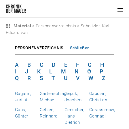
Material
>
Personenverzeichnis
>
Schnitzler, Karl-
Eduard von
PERSONENVERZEICHNIS
Schließen
A
B
C
D
E
F
G
H
I
J
K
L
M
N
O
P
Q
R
S
T
U
V
W
Z
Gagarin,
Gartenschläger,
Gauck,
Gaudian,
Jurij A.
Michael
Joachim
Christian
Gaus,
Gehlen,
Genscher,
Gerassimow,
Günter
Reinhard
Hans-
Gennadi
Dietrich