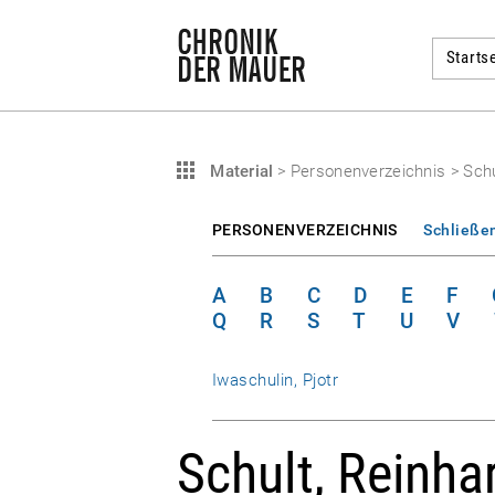
Startse
Material
>
Personenverzeichnis
>
Schu
PERSONENVERZEICHNIS
Schließe
A
B
C
D
E
F
Q
R
S
T
U
V
Iwaschulin, Pjotr
Schult, Reinha