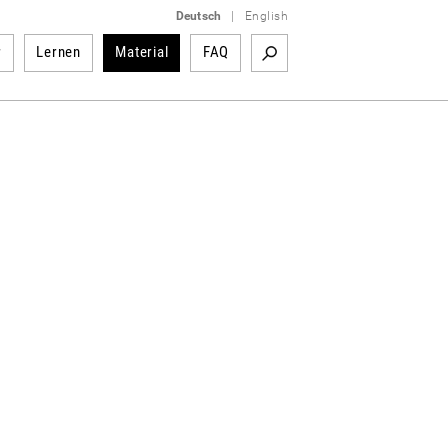
Deutsch
|
English
r
Lernen
Material
FAQ