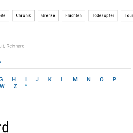
ite
Chronik
Grenze
Fluchten
Todesopfer
Tou
lt, Reinhard
n
G
H
I
J
K
L
M
N
O
P
W
Z
rd