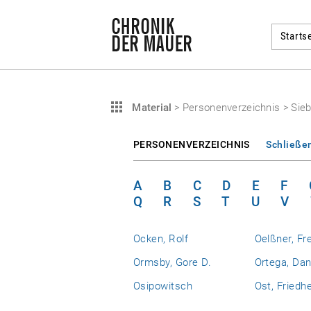
Startse
Material
>
Personenverzeichnis
>
Sieb
PERSONENVERZEICHNIS
Schließe
A
B
C
D
E
F
Q
R
S
T
U
V
Ocken, Rolf
Oelßner, Fr
Ormsby, Gore D.
Ortega, Dan
Osipowitsch
Ost, Friedh