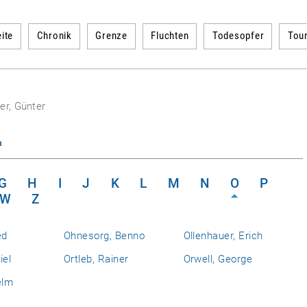
ite
Chronik
Grenze
Fluchten
Todesopfer
Tou
er, Günter
n
G
H
I
J
K
L
M
N
O
P
W
Z
ed
Ohnesorg, Benno
Ollenhauer, Erich
iel
Ortleb, Rainer
Orwell, George
elm