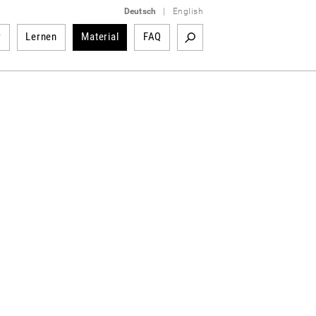
Deutsch
|
English
r
Lernen
Material
FAQ