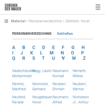
Material
>
Personenverzeichnis
>
Söhnlein, Horst
PERSONENVERZEICHNIS
Schließen
A
B
C
D
E
F
G
H
I
J
K
L
M
N
O
P
Q
R
S
T
U
V
W
Z
Nadschibullah,
Nagy, Lásló
Naumann,
Nemeth,
Mohammed
Konrad
Miklos
Nemitz,
Nennstiel,
Neubert,
Neubert,
Manfred
Gerhard
Ehrhart
Werner
Neufeld,
Neugebauer,
Neumann,
Nicholson
Renate
Horst
Alfred
Jr., Arthur