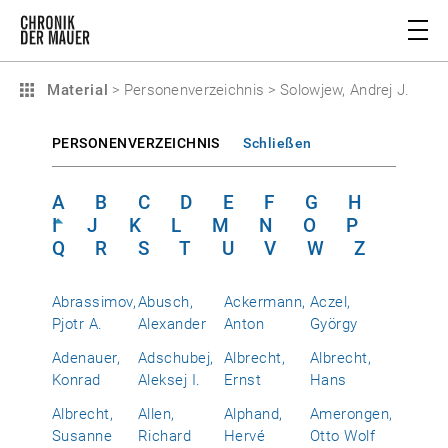
Material
>
Personenverzeichnis
>
Solowjew, Andrej J.
PERSONENVERZEICHNIS
Schließen
A
B
C
D
E
F
G
H
I
J
K
L
M
N
O
P
Q
R
S
T
U
V
W
Z
Abrassimov,
Abusch,
Ackermann,
Aczel,
Pjotr A.
Alexander
Anton
György
Adenauer,
Adschubej,
Albrecht,
Albrecht,
Konrad
Aleksej I.
Ernst
Hans
Albrecht,
Allen,
Alphand,
Amerongen,
Susanne
Richard
Hervé
Otto Wolf