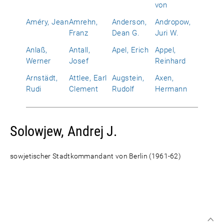
von
Améry, Jean
Amrehn,
Anderson,
Andropow,
Franz
Dean G.
Juri W.
Anlaß,
Antall,
Apel, Erich
Appel,
Werner
Josef
Reinhard
Arnstädt,
Attlee, Earl
Augstein,
Axen,
Rudi
Clement
Rudolf
Hermann
Solowjew, Andrej J.
sowjetischer Stadtkommandant von Berlin (1961-62)