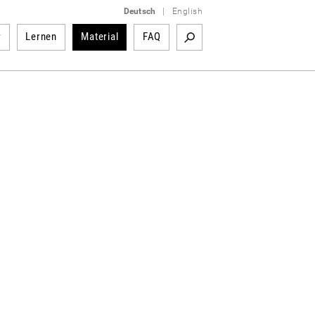
Deutsch
|
English
r
Lernen
Material
FAQ