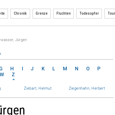
ite
Chronik
Grenze
Fluchten
Todesopfer
Tou
rwasser, Jürgen
n
G
H
I
J
K
L
M
N
O
P
W
Z
g
Ziebart, Helmut
Ziegenhahn, Herbert
ürgen