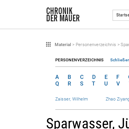
Startse
Material
>
Personenverzeichnis
>
Spa
PERSONENVERZEICHNIS
Schließe
A
B
C
D
E
F
Q
R
S
T
U
V
Zaisser, Wilhelm
Zhao Ziyan
Sparwasser, J