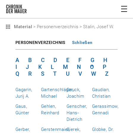
Material
>
Personenverzeichnis
>
Stalin, Josef W.
PERSONENVERZEICHNIS
Schließen
A
B
C
D
E
F
G
H
I
J
K
L
M
N
O
P
Q
R
S
T
U
V
W
Z
Gagarin,
Gartenschläger,
Gauck,
Gaudian,
Jurij A.
Michael
Joachim
Christian
Gaus,
Gehlen,
Genscher,
Gerassimow,
Günter
Reinhard
Hans-
Gennadi
Dietrich
Gerber,
Gerstenmaier,
Gierek,
Globke, Dr.