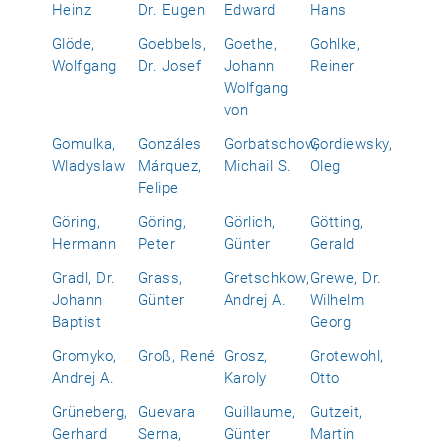
Heinz
Dr. Eugen
Edward
Hans
Glöde,
Goebbels,
Goethe,
Gohlke,
Wolfgang
Dr. Josef
Johann
Reiner
Wolfgang
von
Gomulka,
Gonzáles
Gorbatschow,
Gordiewsky,
Wladyslaw
Márquez,
Michail S.
Oleg
Felipe
Göring,
Göring,
Görlich,
Götting,
Hermann
Peter
Günter
Gerald
Gradl, Dr.
Grass,
Gretschkow,
Grewe, Dr.
Johann
Günter
Andrej A.
Wilhelm
Baptist
Georg
Gromyko,
Groß, René
Grosz,
Grotewohl,
Andrej A.
Karoly
Otto
Grüneberg,
Guevara
Guillaume,
Gutzeit,
Gerhard
Serna,
Günter
Martin