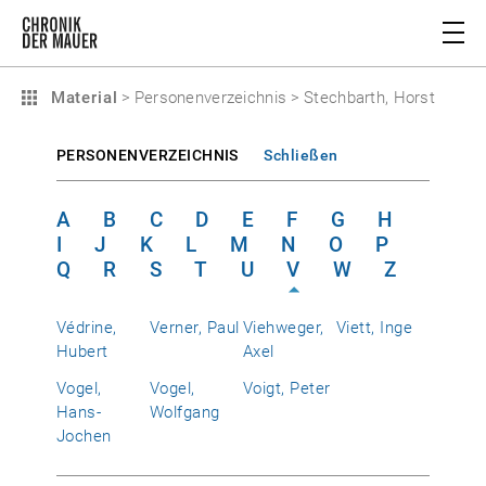
Material
>
Personenverzeichnis
>
Stechbarth, Horst
PERSONENVERZEICHNIS
Schließen
A
B
C
D
E
F
G
H
I
J
K
L
M
N
O
P
Q
R
S
T
U
V
W
Z
Védrine,
Verner, Paul
Viehweger,
Viett, Inge
Hubert
Axel
Vogel,
Vogel,
Voigt, Peter
Hans-
Wolfgang
Jochen