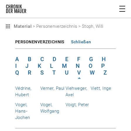
Material
>
Personenverzeichnis
>
Stoph, Willi
PERSONENVERZEICHNIS
Schließen
A
B
C
D
E
F
G
H
I
J
K
L
M
N
O
P
Q
R
S
T
U
V
W
Z
Védrine,
Verner, Paul
Viehweger,
Viett, Inge
Hubert
Axel
Vogel,
Vogel,
Voigt, Peter
Hans-
Wolfgang
Jochen