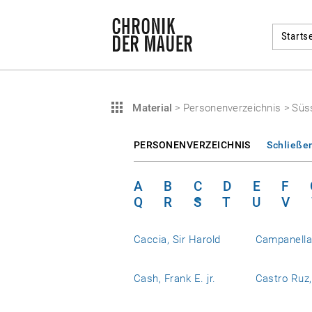
Startse
Material
>
Personenverzeichnis
>
Süs
PERSONENVERZEICHNIS
Schließe
A
B
C
D
E
F
Q
R
S
T
U
V
Caccia, Sir Harold
Campanell
Cash, Frank E. jr.
Castro Ruz,