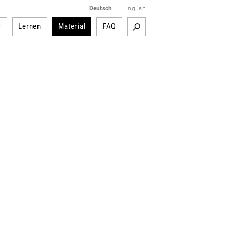
Deutsch
|
English
r
Lernen
Material
FAQ