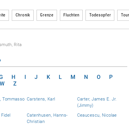
ite
Chronik
Grenze
Fluchten
Todesopfer
Tou
smuth, Rita
n
G
H
I
J
K
L
M
N
O
P
W
Z
a, Tommasso
Carstens, Karl
Carter, James E. Jr.
(Jimmy)
 Fidel
Catenhusen, Hanns-
Ceaucescu, Nicolae
Christian