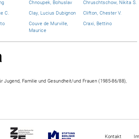
ng
Chnoupek, Bohuslav
Chruschtschow, Nikita S.
ce C.
Clay, Lucius Dubignon
Clifton, Chester V.
ito
Couve de Murville,
Craxi, Bettino
Maurice
a
ür Jugend, Familie und Gesundheit/und Frauen (1985-86/88),
Kontakt
I